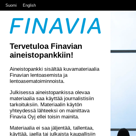
Suomi
English
Tervetuloa Finavian
aineistopankkiin!
Aineistopankki sisältää kuvamateriaalia
Finavian lentoasemista ja
lentoasematoiminnoista.
Julkisessa aineistopankissa olevaa
materiaalia saa käyttää journalistisiin
tarkoituksiin. Materiaalin käytön
yhteydessä lähteeksi on mainittava
Finavia Oyj ellei toisin mainita.
Materiaalia ei saa jäljentää, tallentaa,
käyttää, jaella tai julkaista kaupallisiin