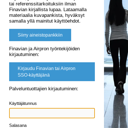
tai referenssitarkoituksiin ilman
Finavian kirjallista lupaa. Lataamalla
materiaalia kuvapankista, hyväksyt
samalla yllä mainitut käyttöehdot.
Siirry aineistopankkiin
Finavian ja Airpron työntekijöiden
kirjautuminen:
Kirjaudu Finavian tai Airpron
SSO-käyttäjänä
Palveluntuottajien kirjautuminen:
Käyttäjätunnus
Salasana